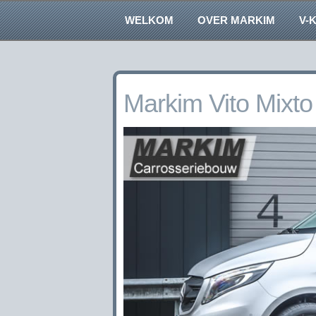
WELKOM
OVER MARKIM
V-
Markim Vito Mixto