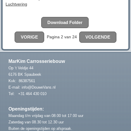
Luchtvering
Download Folder
Pagina 2 van 24
VORIGE
VOLGENDE
MarKim Carrosseriebouw
Op ‘t Veldje 44
6176 BK Spaubeek
Kvk: 86387561
E-mail:
info@DouweVans.nl
Tel: +31 464 430 010
Openingstijden:
Maandag t/m vrijdag van 08.00 tot 17.00 uur
Zaterdag van 08.30 tot 12.30 uur
Buiten de openingstijden op afspraak.